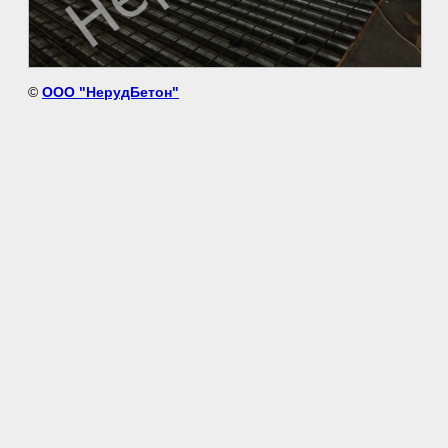
©
ООО "НерудБетон"